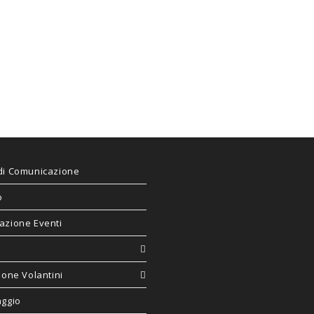
di Comunicazione
o
azione Eventi
ione Volantini
aggio