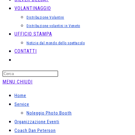
VOLANTINAGGIO
Distribuzione Volantini
Distribuzione volantini in Veneto
UFFICIO STAMPA
Notizie dal mondo dello spettacolo
CONTATTI
ATTIVA/DISATTIVA
LA
Press
RICERCA
Escape
MENU
CHIUDI
SUL
to
SITO
Home
close
WEB
Service
the
Noleggio Photo Booth
search
Organizzazione Eventi
panel.
Coach Dan Peterson