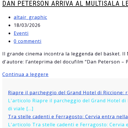
DAN PETERSON ARRIVA AL MULTISALA L
Autore
altair_graphic
dell'articolo:
Articolo
18/03/2026
pubblicato:
Categoria
Eventi
dell'articolo:
Commenti
0 commenti
dell'articolo:
Il grande cinema incontra la leggenda del basket. Il
d'autore: l’anteprima del docufilm “Dan Peterson –
Dan
Continua a leggere
Peterson
arriva
Riapre il parcheggio del Grand Hotel di Riccione: 
al
L'articolo Riapre il parcheggio del Grand Hotel d
Multisala
di viale […]
Le
Tra stelle cadenti e Ferragosto: Cervia entra nell
Giraffe:
L'articolo Tra stelle cadenti e Ferragosto: Cervia