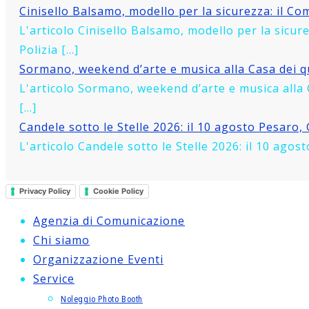
anteprima
Cinisello Balsamo, modello per la sicurezza: il Co
speciale
L'articolo Cinisello Balsamo, modello per la sicu
del
Polizia […]
docufilm
Sormano, weekend d’arte e musica alla Casa dei qu
“Per
L'articolo Sormano, weekend d’arte e musica alla
Sempre
[…]
Numero
Candele sotto le Stelle 2026: il 10 agosto Pesaro, 
1”
L'articolo Candele sotto le Stelle 2026: il 10 ago
Privacy Policy
Cookie Policy
Agenzia di Comunicazione
Chi siamo
Organizzazione Eventi
Service
Noleggio Photo Booth