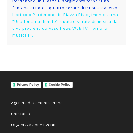
Pordenone, in Piazza Risorgimento torna “Una
fontana di note”: quattro serate di musica dal vivo
L'articolo Pordenone, in Piazza Risorgimento torna
“Una fontana di note”: quattro serate di musica dal
vivo proviene da Asso News Web TV. Torna la
musica […]
Privacy Policy
Cookie Policy
Agenzia di Comunicazione
Chi siamo
Organizzazione Eventi