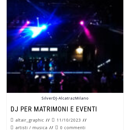
SilverDJ-AlcatrazMilano
DJ PER MATRIMONI E EVENTI
altair_graphic
11/10/2023
artisti
/
musica
0 commenti